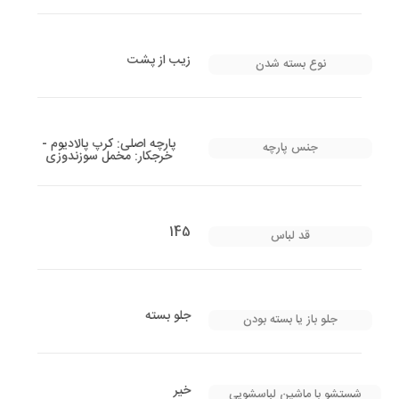
زیب از پشت
نوع بسته شدن
پارچه اصلی: کرپ پالادیوم -
جنس پارچه
خرجکار: مخمل سوزندوزی
145
قد لباس
جلو بسته
جلو باز یا بسته بودن
خیر
شستشو با ماشین لباسشویی