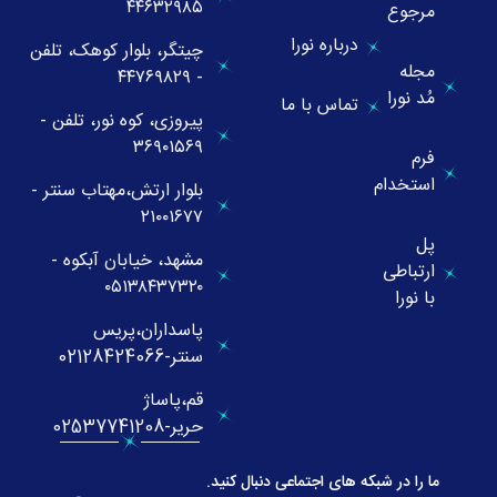
۴۴۶۳۲۹۸۵
مرجوع
درباره نورا
چیتگر، بلوار کوهک، تلفن
مجله
- ۴۴۷۶۹۸۲۹
مُد نورا
تماس با ما
پیروزی، کوه نور، تلفن -
۳۶۹۰۱۵۶۹
فرم
استخدام
بلوار ارتش،مهتاب سنتر -
۲۱۰۰۱۶۷۷
پل
مشهد، خیابان آبکوه -
ارتباطی
۰۵۱۳۸۴۳۷۳۲۰
با نورا
پاسداران،پریس
سنتر-02128424066
قم،پاساژ
حریر-02537741208
ما را در شبکه های اجتماعی دنبال کنید.