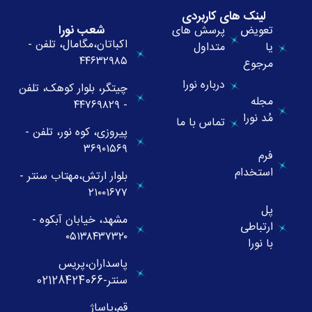
لینک های کاربردی
شعب نورا
تعویض
پرسش های
اکباتان،مگامال، تلفن -
یا
متداول
۴۴۶۳۲۹۸۵
مرجوع
درباره نورا
چیتگر، بلوار کوهک، تلفن
مجله
- ۴۴۷۶۹۸۲۹
مُد نورا
تماس با ما
پیروزی، کوه نور، تلفن -
۳۶۹۰۱۵۶۹
فرم
استخدام
بلوار ارتش،مهتاب سنتر -
۲۱۰۰۱۶۷۷
پل
مشهد، خیابان آبکوه -
ارتباطی
۰۵۱۳۸۴۳۷۳۲۰
با نورا
پاسداران،پریس
سنتر-02128424066
قم،پاساژ