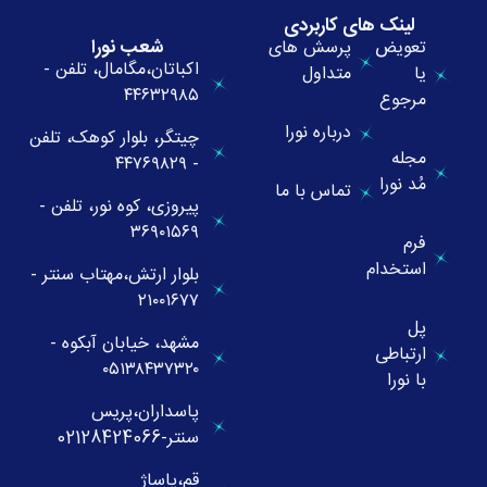
لینک های کاربردی
شعب نورا
تعویض
پرسش های
اکباتان،مگامال، تلفن -
یا
متداول
۴۴۶۳۲۹۸۵
مرجوع
درباره نورا
چیتگر، بلوار کوهک، تلفن
مجله
- ۴۴۷۶۹۸۲۹
مُد نورا
تماس با ما
پیروزی، کوه نور، تلفن -
۳۶۹۰۱۵۶۹
فرم
استخدام
بلوار ارتش،مهتاب سنتر -
۲۱۰۰۱۶۷۷
پل
مشهد، خیابان آبکوه -
ارتباطی
۰۵۱۳۸۴۳۷۳۲۰
با نورا
پاسداران،پریس
سنتر-02128424066
قم،پاساژ