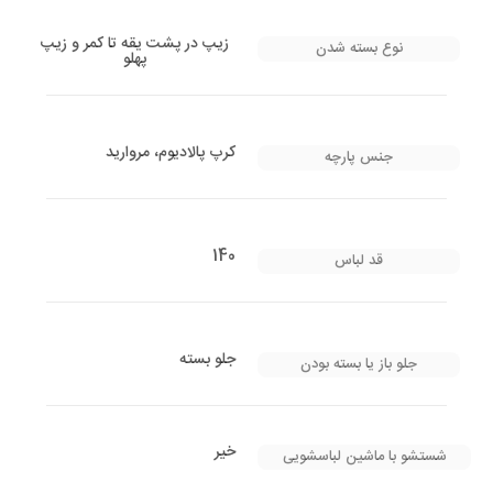
زیپ در پشت یقه تا کمر و زیپ
نوع بسته شدن
پهلو
کرپ پالادیوم، مروارید
جنس پارچه
140
قد لباس
جلو بسته
جلو باز یا بسته بودن
خیر
شستشو با ماشین لباسشویی