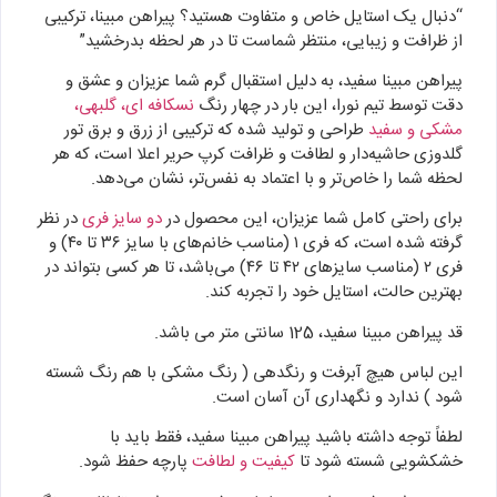
“دنبال یک استایل خاص و متفاوت هستید؟ پیراهن مبینا، ترکیبی
از ظرافت و زیبایی، منتظر شماست تا در هر لحظه بدرخشید”
پیراهن مبینا سفید، به دلیل استقبال گرم شما عزیزان و عشق و
دقت توسط تیم نورا، این بار در چهار رنگ
نسکافه ای، گلبهی،
مشکی و سفید
طراحی و تولید شده که ترکیبی از زرق و برق تور
گلدوزی حاشیه‌دار و لطافت و ظرافت کرپ حریر اعلا است، که هر
لحظه شما را خاص‌تر و با اعتماد به نفس‌تر، نشان می‌دهد.
برای راحتی کامل شما عزیزان، این محصول در
دو سایز فری
در نظر
گرفته شده است، که فری ۱ (مناسب خانم‌های با سایز ۳۶ تا ۴۰) و
فری ۲ (مناسب سایزهای ۴۲ تا ۴۶) می‌باشد، تا هر کسی بتواند در
بهترین حالت، استایل خود را تجربه کند.
قد پیراهن مبینا سفید، 125 سانتی متر می باشد.
این لباس هیچ آبرفت و رنگدهی ( رنگ مشکی با هم رنگ شسته
شود ) ندارد و نگهداری آن آسان است.
لطفاً توجه داشته باشید پیراهن مبینا سفید، فقط باید با
خشکشویی شسته شود تا
کیفیت و لطافت
پارچه حفظ شود.