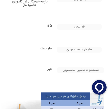
پارچه خرجکار : تور گلدوزی
حاشیه دار
125
قد لباس
جلو بسته
جلو باز یا بسته بودن
خیر
شستشو با ماشین لباسشویی