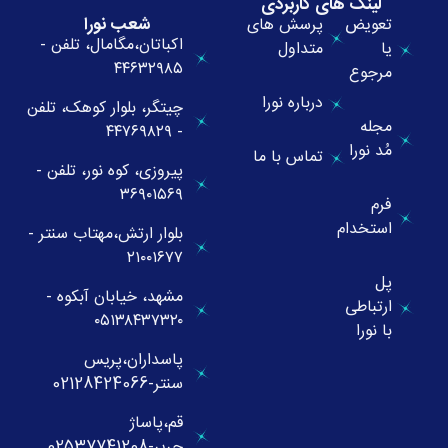
لینک های کاربردی
شعب نورا
تعویض
پرسش های
اکباتان،مگامال، تلفن -
یا
متداول
۴۴۶۳۲۹۸۵
مرجوع
درباره نورا
چیتگر، بلوار کوهک، تلفن
مجله
- ۴۴۷۶۹۸۲۹
مُد نورا
تماس با ما
پیروزی، کوه نور، تلفن -
۳۶۹۰۱۵۶۹
فرم
استخدام
بلوار ارتش،مهتاب سنتر -
۲۱۰۰۱۶۷۷
پل
مشهد، خیابان آبکوه -
ارتباطی
۰۵۱۳۸۴۳۷۳۲۰
با نورا
پاسداران،پریس
سنتر-02128424066
قم،پاساژ
حریر-02537741208