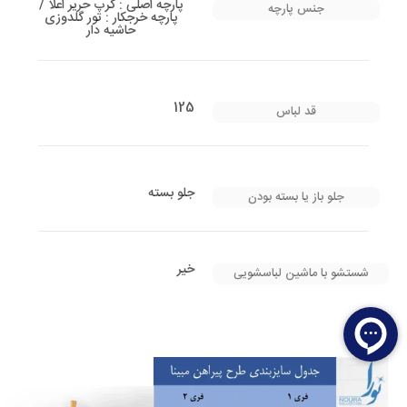
پارچه اصلی : کرپ حریر اعلا /
جنس پارچه
پارچه خرجکار : تور گلدوزی
حاشیه دار
125
قد لباس
جلو بسته
جلو باز یا بسته بودن
خیر
شستشو با ماشین لباسشویی