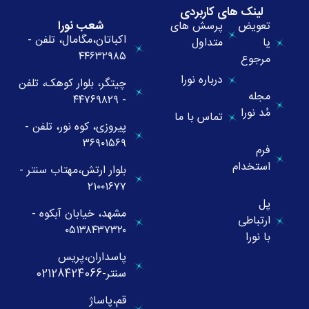
لینک های کاربردی
شعب نورا
تعویض
پرسش های
اکباتان،مگامال، تلفن -
یا
متداول
۴۴۶۳۲۹۸۵
مرجوع
درباره نورا
چیتگر، بلوار کوهک، تلفن
مجله
- ۴۴۷۶۹۸۲۹
مُد نورا
تماس با ما
پیروزی، کوه نور، تلفن -
۳۶۹۰۱۵۶۹
فرم
استخدام
بلوار ارتش،مهتاب سنتر -
۲۱۰۰۱۶۷۷
پل
مشهد، خیابان آبکوه -
ارتباطی
۰۵۱۳۸۴۳۷۳۲۰
با نورا
پاسداران،پریس
سنتر-02128424066
قم،پاساژ