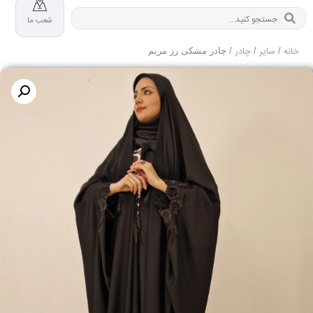
شعب ما
خانه
سایر
چادر
/
/
/ چادر مشکی رز مریم