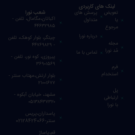
لینک های کاربردی
شعب نورا
تعویض
پرسش های
اکباتان،مگامال، تلفن -
یا
متداول
۴۴۶۳۲۹۸۵
مرجوع
درباره نورا
چیتگر، بلوار کوهک، تلفن
مجله
- ۴۴۷۶۹۸۲۹
مُد نورا
تماس با ما
پیروزی، کوه نور، تلفن -
۳۶۹۰۱۵۶۹
فرم
استخدام
بلوار ارتش،مهتاب سنتر -
۲۱۰۰۱۶۷۷
پل
مشهد، خیابان آبکوه -
ارتباطی
۰۵۱۳۸۴۳۷۳۲۰
با نورا
پاسداران،پریس
سنتر-02128424066
قم،پاساژ