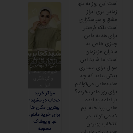
است.این روز نه تنها
زمانی بری ابراز
عشق و سپاسگزاری
است بلکه فرصتی
برای هدیه دادن
چیزی خاص به
مادران عزیزمان
مشهد به‌عنوان
است.اما شاید این
یکی از مهم‌ترین
سوال برای بسیاری
شهرهای مذهبی
پیش بیاید که چه
و گردشگری
هدیه‌هایی می‌توانیم
ایران،...
برای روز مادر بخریم؟
مراکز خرید
در ادامه به ایده
حجاب در مشهد؛
هایی پرداخته ایم
بهترین مکان ها
برای خرید مانتو،
که می تواند در
عبا و پوشاک
انتخاب بهترین
محجبه
هدیه برای مادران