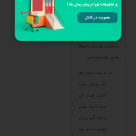
و تخفیفات نورا در پیام رسان بله !
عضویت در کانال
در انتخاب پافر برای دانشگاه
به این نکات توجه کنید:
به علت اینکه پافر
یک پوشش بدون
آستین است لازم
است تا یک شومیز
یا بافت گرم زیر آن
بپوشید تا بدن شما