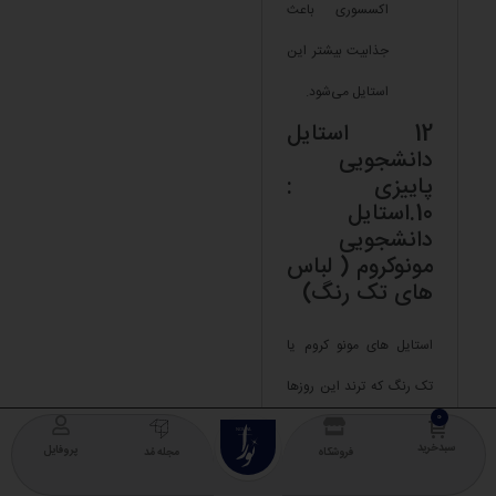
اکسسوری باعث
جذابیت بیشتر این
استایل می‌شود.
12 استایل
دانشجویی
پاییزی :
10.استایل
دانشجویی
مونوکروم ( لباس
های تک رنگ)
استایل های مونو کروم یا
تک رنگ که ترند این روزها
نیز هست یک استایل روزانه
NOURA
COLLECTION
سبدخرید
پروفایل
فروشگاه
مجله مُد
و در عین حال بسیار جذاب