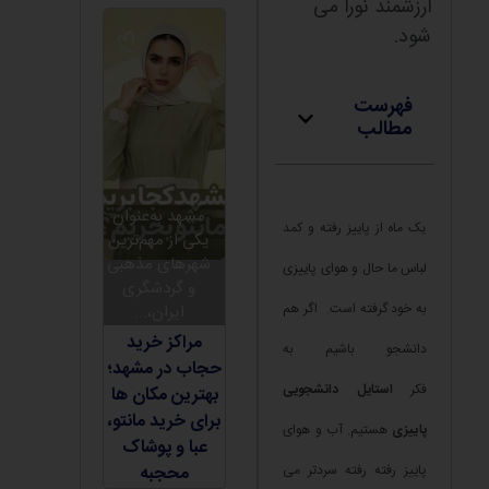
ارزشمند نورا می
شود.
فهرست
مطالب
مشهد به‌عنوان
یک ماه از پاییز رفته و کمد
یکی از مهم‌ترین
شهرهای مذهبی
لباس ما حال و هوای پاییزی
و گردشگری
به خود گرفته است. اگر هم
ایران،...
مراکز خرید
دانشجو باشیم به
حجاب در مشهد؛
فکر
استایل دانشجویی
بهترین مکان ها
برای خرید مانتو،
پاییزی
هستیم. آب و هوای
عبا و پوشاک
پاییز رفته رفته سردتر می
محجبه