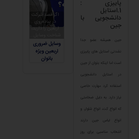
پاییزی :
1.استایل
اگر قصد شرکت
دانشجویی با
در پیاده‌روی
جین
اربعین را دارید،
شناخت وسایل...
جین همیشه عضو جدا
وسایل ضروری
اربعین ویژه
نشدنی استایل های پاییزی
بانوان
است اما اینکه بتوان از جین
در استایل دانشجویی
استفاده کرد مهارت خاصی
نیاز دارد. به دلیل ضخامتی
که انواع کت، انواع شلوار، و
انواع لباس جین دارند
انتخاب مناسبی برای روز