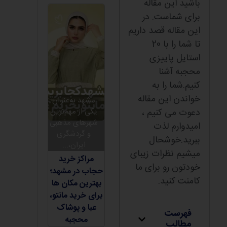
باشید این مقاله
برای شماست. در
این مقاله قصد داریم
تا شما را با 20
استایل پاییزی
محجبه آشنا
کنیم.شما را به
خواندن این مقاله
مشهد به‌عنوان
دعوت می کنیم ،
یکی از مهم‌ترین
شهرهای مذهبی
امیدوارم لذت
و گردشگری
ببرید.خوشحال
ایران،...
میشیم نظرات زیبای
مراکز خرید
خودتون رو برای ما
حجاب در مشهد؛
کامنت کنید.
بهترین مکان ها
برای خرید مانتو،
عبا و پوشاک
فهرست
محجبه
مطالب