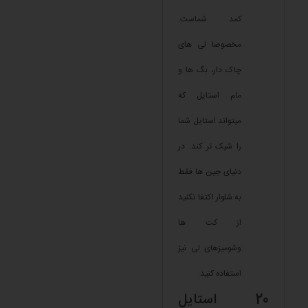
کمد شماست.
مخصوصا لی های
چاک دار، بگ ها و
مام استایل که
میتواند استایل شما
را شیک تر کند. در
دنیای جین ها فقط
به شلوار اکتفا نکنید
از کت ها
وشومیزهای لی نیز
استفاده کنید.
20 استایل