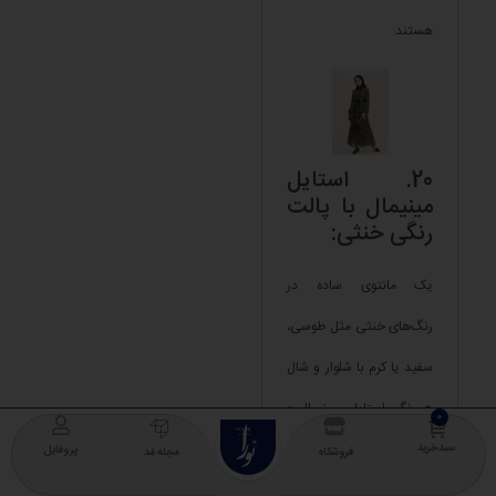
هستند.
20. استایل
مینیمال با پالت
رنگی خنثی:
یک مانتوی ساده در
رنگ‌های خنثی مثل طوسی،
سفید یا کرم با شلوار و شال
هم‌رنگ، استایلی مینیمال و
NOURA
COLLECTION
مدرن برای پاییز به وجود
سبدخرید
پروفایل
فروشگاه
مجله مُد
می‌آورد. این سبک همیشه