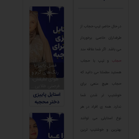
در حال حاضر، تیپ حجاب از
طرفداران خاصی برخوردار
می باشد. اگر شما علاقه مند
حجاب
و تیپ با حجاب
فصل پاییز با
رنگ‌های گرم و
هستید مطمئنا می دانید که
هوای لطیفش،
حجاب هیچ منعی برای
فرصتی طلایی...
استایل پاییزی
خوشتیپ تر شدن شما
دختر محجبه
ندارد. همه ی افراد در هر
نوع استایلی می توانند
بهترین و خوشتیپ ترین