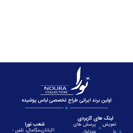
اولین برند ایرانی طراح تخصصی لباس پوشیده
لینک های کاربردی
شعب نورا
تعویض
پرسش های
اکباتان،مگامال، تلفن -
یا
متداول