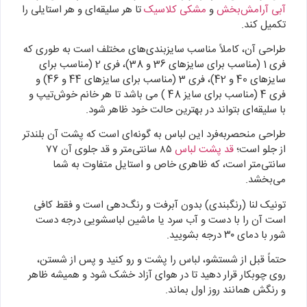
آبی آرامش‌بخش
و
مشکی کلاسیک
تا هر سلیقه‌ای و هر استایلی را
تکمیل کند.
طراحی آن، کاملاً مناسب سایزبندی‌های مختلف است به طوری که
فری 1 (مناسب برای سایزهای 36 و 38)، فری 2 (مناسب برای
سایزهای 40 و 42)، فری 3 (مناسب برای سایزهای 44 و 46) و
فری 4 (مناسب برای سایز 48 ) می باشد تا هر خانم خوش‌تیپ و
با سلیقه‌ای بتواند در بهترین حالت خود ظاهر شود.
طراحی منحصربه‌فرد این لباس به گونه‌ای است که پشت آن بلندتر
از جلو است؛
قد پشت لباس
۸۵ سانتی‌متر و قد جلوی آن ۷۷
سانتی‌متر است، که ظاهری خاص و استایل متفاوت به شما
می‌بخشد.
تونیک لنا (رنگبندی) بدون آبرفت و رنگ‌دهی است و فقط کافی
است آن را با دست و آب سرد یا ماشین لباسشویی درجه دست
شور با دمای ۳۰ درجه بشویید.
حتماً قبل از شستشو، لباس را پشت و رو کنید و پس از شستن،
روی چوبکار قرار دهید تا در هوای آزاد خشک شود و همیشه ظاهر
و رنگش همانند روز اول بماند.