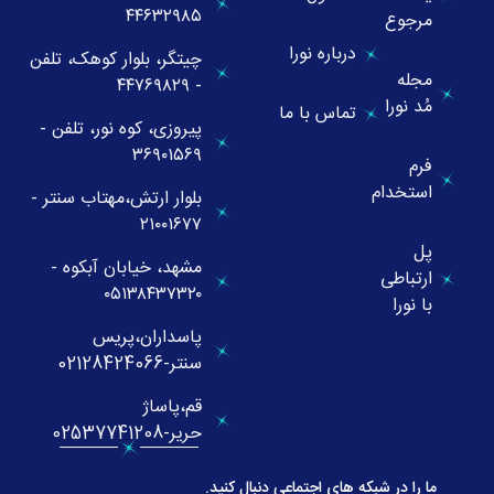
۴۴۶۳۲۹۸۵
مرجوع
درباره نورا
چیتگر، بلوار کوهک، تلفن
مجله
- ۴۴۷۶۹۸۲۹
مُد نورا
تماس با ما
پیروزی، کوه نور، تلفن -
۳۶۹۰۱۵۶۹
فرم
استخدام
بلوار ارتش،مهتاب سنتر -
۲۱۰۰۱۶۷۷
پل
مشهد، خیابان آبکوه -
ارتباطی
۰۵۱۳۸۴۳۷۳۲۰
با نورا
پاسداران،پریس
سنتر-02128424066
قم،پاساژ
حریر-02537741208
ما را در شبکه های اجتماعی دنبال کنید.