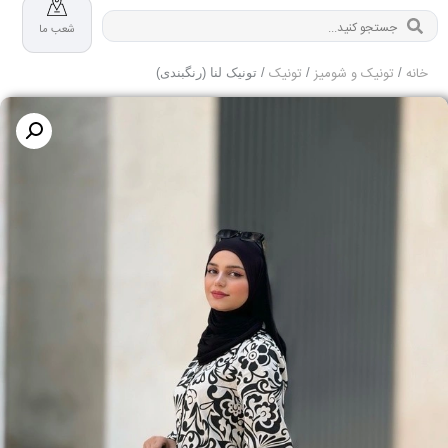
شعب ما
خانه
تونیک و شومیز
تونیک
/
/
/ تونیک لنا (رنگبندی)