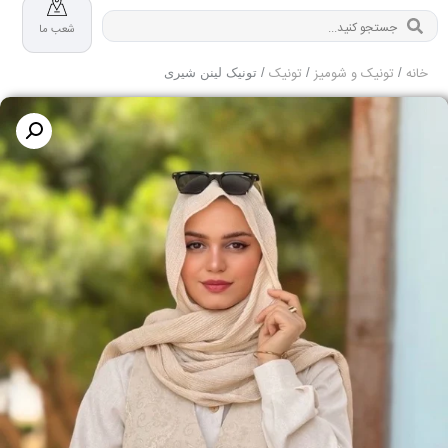
شعب ما
خانه
تونیک و شومیز
تونیک
/
/
/ تونیک لینن شیری