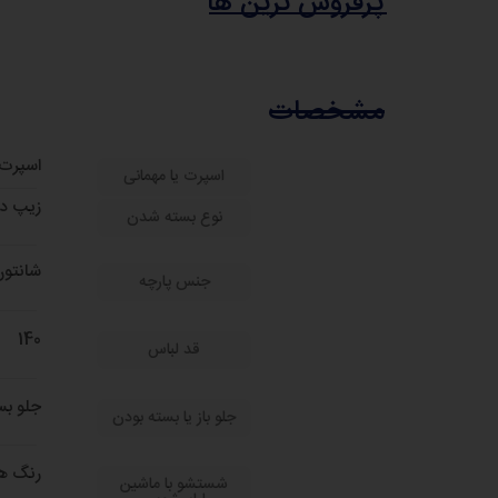
پرفروش ترین ها
مشخصات
اسپرت 
اسپرت یا مهمانی
زیپ در
نوع بسته شدن
شانتون 
جنس پارچه
140
قد لباس
جلو بس
جلو باز یا بسته بودن
رنگ ها
شستشو با ماشین