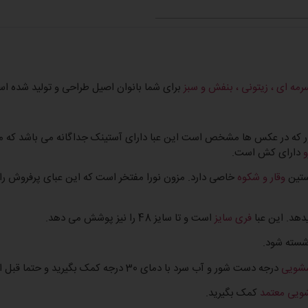
رمه ای ، زیتونی ، بنفش و سبز
برای شما بانوان اصیل طراحی و تولید شده ا
که در عکس ها مشخص است این عبا دارای آستینک جداگانه می باشد که م
و
دارای کش است.
ستین
وقار و شکوه
خاصی دارد. مزون نورا مفتخر است که این عبای پرفروش را ب
دهد. این عبا
فری سایز
است و تا سایز 48 را نیز پوشش می دهد.
شسته شود.
سشویی
درجه دست شور و آب سرد با دمای 30 درجه کمک بگیرید و حتما قبل از شستشو پشت و رو کنید.
یی معتمد
کمک بگیرید.