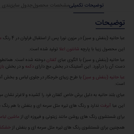
توضیحات تکمیلی
مشخصات محصول
جدول سایزبندی
توضیحات
عبا حانیه (بنفش و سبز) در مزون نورا پس از استقبال فراوان در 4 رنگ
س
این محصول زیبا با پارچه
شانتون اعلا
تولید شده است.
عبا حانیه (بنفش و سبز) با الگوی عبای
کفتان
دوخته شده است. همانطور 
دست آن را درآورد. این آستینک در بخش مچ دارای
دکمه
و در بخش
باز
عبا حانیه (بنفش و سبز)
با طرح زیبای خرجکار در جلوی لباس و بخش آ
است.
عبای بلند حانیه به دلیل برش خاص کفتان فرد را کشیده و لاغرتر نشان می
این عبا
آبرفت
ندارد و رنگ های تیره مثل سرمه ای و بنفش با هم رنگ 
برای شستشوی رنگ های روشن مانند زیتونی و فیروزه ای از
ماشین لبا
همچنین برای شستشوی رنگ های تیره مثل سرمه ای و بنفش از
خشکشو