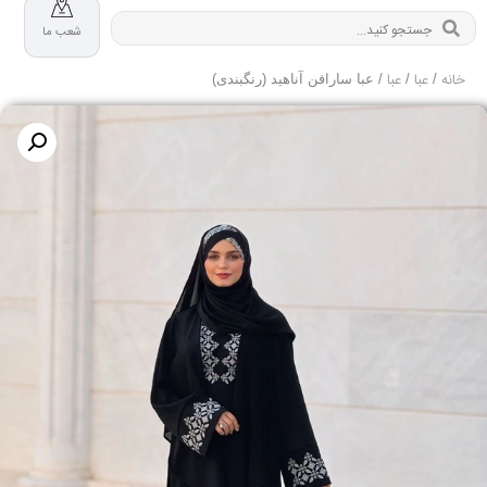
شعب ما
خانه
عبا
عبا
/
/
/ عبا سارافن آناهید (رنگبندی)