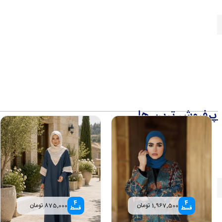
پرفروش ترین ها
4
4
1,967,500 تومان
875,000 تومان
قسط
قسط