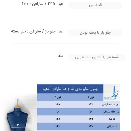
عبا : 135 / سارافن : 130
قد لباس
عبا : جلو باز / سارافن : جلو بسته
جلو باز یا بسته بودن
بله
شستشو با ماشین لباسشویی