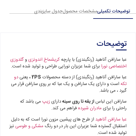
توضیحات تکمیلی
مشخصات محصول
جدول سایزبندی
توضیحات
عبا سارافن آناهید (رنگبندی) با پارچه
کریشماخ اندونزی
و
گلدوزی
اختصاصی نورا
برای شما عزیزان نورایی طراحی و تولید شده است.
عبا سارافن آناهید (رنگبندی) از دسته محصولات
2PS ،
یعنی
دو
تکه
است و دارای یک سارافن و یک عبا که بر روی سارافن قرار می
گیرد ، می باشد.
سارافن این لباس
از یقه تا روی سینه
دارای
زیپ
می باشد که
راحتی را برای
مادران شیرده
فراهم می کند.
عبا سارافن آناهید
از طرح های پیشین مزون نورا است که به دلیل
استقبال گسترده شما عزیران این بار در دو رنگ
مشکی و طوسی
نیز
تولید شده است.