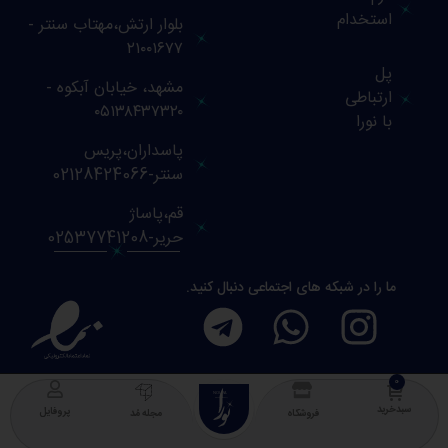
استخدام
بلوار ارتش،مهتاب سنتر -
۲۱۰۰۱۶۷۷
پل
مشهد، خیابان آبکوه -
ارتباطی
۰۵۱۳۸۴۳۷۳۲۰
با نورا
پاسداران،پریس
سنتر-02128424066
قم،پاساژ
حریر-02537741208
ما را در شبکه های اجتماعی دنبال کنید.
NOURA
COLLECTION
سبدخرید
پروفایل
فروشگاه
مجله مُد