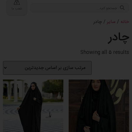
شعب ما
خانه
/
سایر
/ چادر
چادر
Showing all 5 results