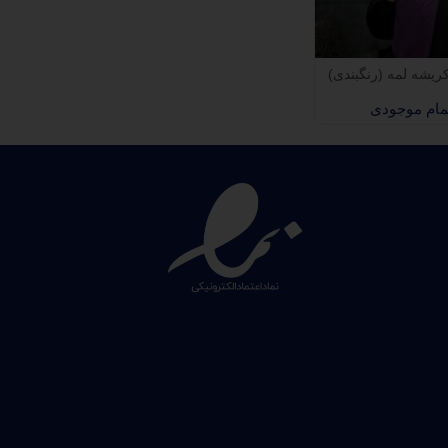
یشه لمه (رنگبندی)
مام موجودی