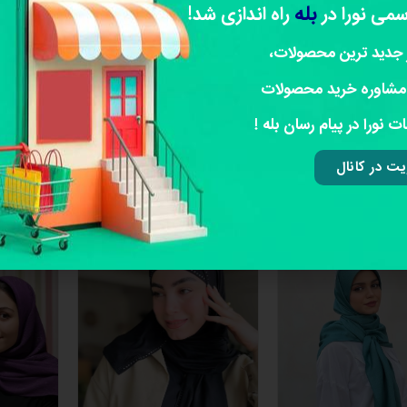
بله
سمی نورا در
راه اندازی شد!
 جدید ترین محصولات،
مشاوره خرید محصولات
ت نورا در پیام رسان بله !
ت در کانال
هدشال حریر مشکی
شال کشی کد 02
ری نذر اربعین 1
اتمام موجودی
ات
اتمام موجودی