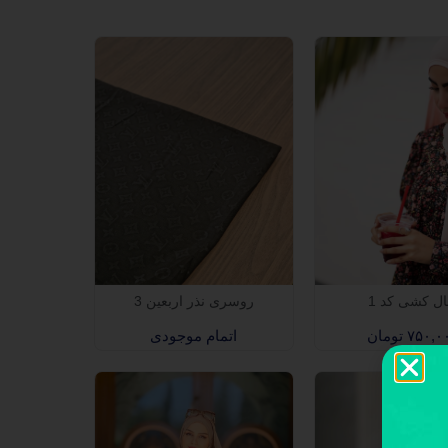
روسری نذر اربعین 3
ل کشی کد 1
اتمام موجودی
۷۵۰,۰
تومان