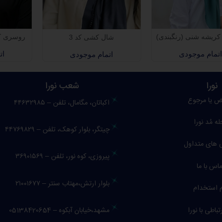
روسری کر
ریشه شنی (رنگبندی)
شال کشی کد 3
ات
اتمام موجودی
اتمام موجودی
نورا
شعب نورا
ض یا مرجوع
اکباتان، مگامال، تلفن – ۴۴۶۳۲۹۸۵
له
مُد نورا
چیتگر، بلوار کوهک، تلفن – ۴۴۷۶۹۸۲۹
های متداول
پیروزی، کوه نور، تلفن – ۳۶۹۰۱۵۶۹
اس با ما
بلوار ارتش،مهتاب سنتر – ۲۱۰۰۱۶۷۷
 استخدام
تباطی با نورا
مشهد
،خیابان آبکوه – 0
5138420654