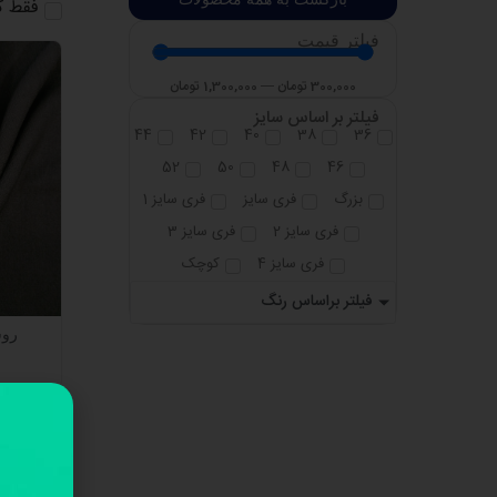
فقط ک
فیلتر قیمت
300,000
تومان
—
1,300,000
تومان
فیلتر بر اساس سایز
44
42
40
38
36
52
50
48
46
بزرگ
فری سایز
فری سایز 1
فری سایز 2
فری سایز 3
فری سایز 4
کوچک
فیلتر براساس رنگ
روس
۰