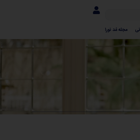
نی
مجله مُد نورا