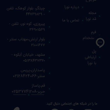
درباره نورا
چیتگر، بلوار کوهک، تلفن
مجله
- ۴۴۷۶۹۸۲۹
مُد نورا
تماس با ما
پیروزی، کوه نور، تلفن -
۳۶۹۰۱۵۶۹
فرم
استخدام
بلوار ارتش،مهتاب سنتر -
۲۱۰۰۱۶۷۷
پل
مشهد، خیابان آبکوه -
ارتباطی
۰۵۱۳۸۴۳۷۳۲۰
با نورا
پاسداران،پریس
سنتر-02128424066
قم،پاساژ
حریر-02537741208
ما را در شبکه های اجتماعی دنبال کنید.