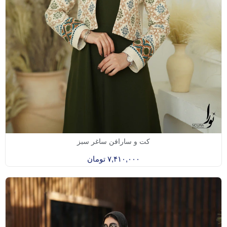
کت و سارافن ساغر سبز
۷,۴۱۰,۰۰۰
تومان