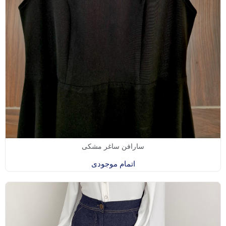
سارافن ساغر مشکی
اتمام موجودی