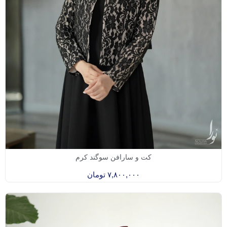
کت و سارافن سوگند کرم
۷,۸۰۰,۰۰۰
تومان