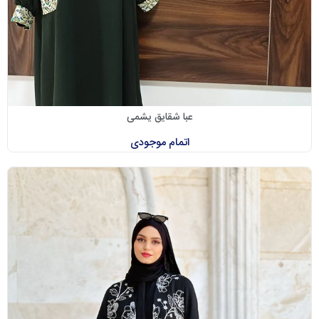
عبا شقایق یشمی
اتمام موجودی