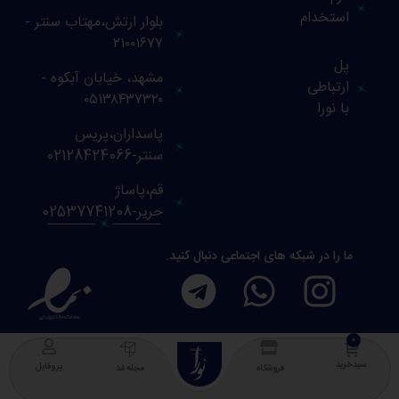
استخدام
بلوار ارتش،مهتاب سنتر -
۲۱۰۰۱۶۷۷
پل
مشهد، خیابان آبکوه -
ارتباطی
۰۵۱۳۸۴۳۷۳۲۰
با نورا
پاسداران،پریس
سنتر-02128424066
قم،پاساژ
حریر-02537741208
ما را در شبکه های اجتماعی دنبال کنید.
NOURA
COLLECTION
سبدخرید
پروفایل
فروشگاه
مجله مُد